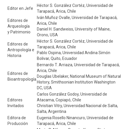
Héctor S. González Cortéz, Universidad de
Editor en Jefe
Tarapacá, Arica, Chile
Iván Muñoz Ovalle, Universidad de Tarapacá,
Editores de
Arica, Chile
Arqueología
Daniel H. Sandweiss, University of Maine,
y Patrimonio
Orono, USA
Héctor S. González Cortéz, Universidad de
Editores de
Tarapacá, Arica, Chile
Antropología e
Pablo Ospina, Universidad Andina Simón
Historia
Bolivar, Quito, Ecuador
Bernardo T. Arriaza, Universidad de Tarapacá,
Arica, Chile
Editores de
Douglas Ubelaker, National Museum of Natural
Bioantropología
History, Smithsonian Institution Washington
DC, USA
Carlos González Godoy, Universidad de
Editores
Atacama, Copiapó, Chile
Invitados
Christian Vitry, Universidad Nacional de Salta,
Salta, Argentina
Editora de
Eugenia Rosello Ninancuro, Universidad de
Producción
Tarapacá, Arica, Chile