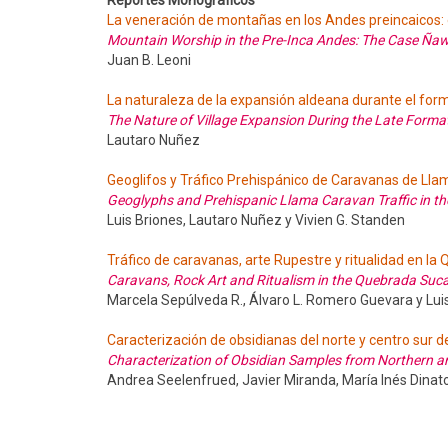
Reportes Monográficos
La veneración de montañas en los Andes preincaicos:
Mountain Worship in the Pre-Inca Andes: The Case Ñaw
Juan B. Leoni
La naturaleza de la expansión aldeana durante el for
The Nature of Village Expansion During the Late Forma
Lautaro Nuñez
Geoglifos y Tráfico Prehispánico de Caravanas de Lla
Geoglyphs and Prehispanic Llama Caravan Traffic in th
Luis Briones, Lautaro Nuñez y Vivien G. Standen
Tráfico de caravanas, arte Rupestre y ritualidad en l
Caravans, Rock Art and Ritualism in the Quebrada Suca
Marcela Sepúlveda R., Álvaro L. Romero Guevara y Lui
Caracterización de obsidianas del norte y centro sur d
Characterization of Obsidian Samples from Northern an
Andrea Seelenfrued, Javier Miranda, María Inés Dinato