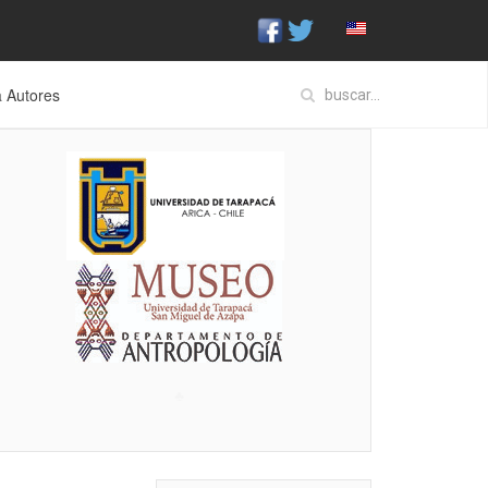
a Autores
♣