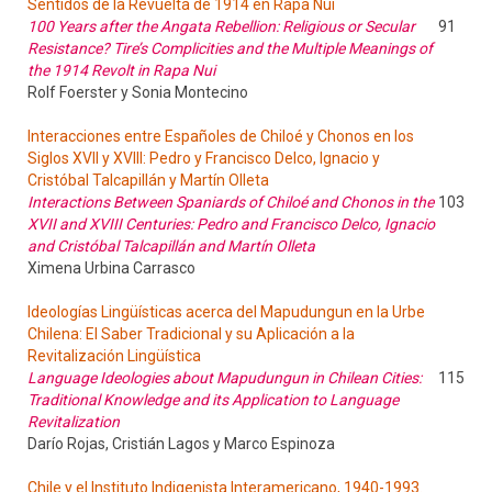
Sentidos de la Revuelta de 1914 en Rapa Nui
100 Years after the Angata Rebellion: Religious or Secular
91
Resistance? Tire’s Complicities and the Multiple Meanings of
the 1914 Revolt in Rapa Nui
Rolf Foerster y Sonia Montecino
Interacciones entre Españoles de Chiloé y Chonos en los
Siglos XVII y XVIII: Pedro y Francisco Delco, Ignacio y
Cristóbal Talcapillán y Martín Olleta
Interactions Between Spaniards of Chiloé and Chonos in the
103
XVII and XVIII Centuries: Pedro and Francisco Delco, Ignacio
and Cristóbal Talcapillán and Martín Olleta
Ximena Urbina Carrasco
Ideologías Lingüísticas acerca del Mapudungun en la Urbe
Chilena: El Saber Tradicional y su Aplicación a la
Revitalización Lingüística
Language Ideologies about Mapudungun in Chilean Cities:
115
Traditional Knowledge and its Application to Language
Revitalization
Darío Rojas, Cristián Lagos y Marco Espinoza
Chile y el Instituto Indigenista Interamericano, 1940-1993.