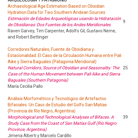
ARQUEOLOGÍA Y PATRIMONIO
Archaeological Age Estimation Based on Obsidian
Hydration Data for Two Southern Andean Sources
Estimación de Edades Arqueológicas usando la Hidratación
9
de Obsidianas: Dos Fuentes de los Andes Meridionales
Raven Garvey, Tim Carpenter, Adolfo Gil, Gustavo Neme,
and Robert Bettinger
Corredores Naturales, Fuente de Obsidiana y
Estacionalidad: El Caso de la Circulación Humana entre Pali
Aike y Sierra Baguales (Patagonia Meridional)
Natural Corridors, Source of Obsidian and Seasonality: The
25
Case of the Human Movement between Pali Aike and Sierra
Baguales (Southern Patagonia)
María Cecilia Pallo
Análisis Morfométrico y Tecnológico de Artefactos
Bifaciales. Un Caso de Estudio del Golfo San Matías
(Provincia de Río Negro, Argentina)
Morphological and Technological Analyses of Bifaces. A
39
Study Case from the Coast of San Matías Gulf (Río Negro
Province, Argentina)
Jimena Alberti y Marcelo Cardillo