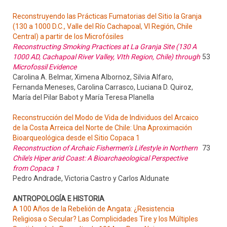
Reconstruyendo las Prácticas Fumatorias del Sitio la Granja
(130 a 1000 D.C., Valle del Río Cachapoal, VI Región, Chile
Central) a partir de los Microfósiles
Reconstructing Smoking Practices at La Granja Site (130 A
1000 AD, Cachapoal River Valley, VIth Region, Chile) through
53
Microfossil Evidence
Carolina A. Belmar, Ximena Albornoz, Silvia Alfaro,
Fernanda Meneses, Carolina Carrasco, Luciana D. Quiroz,
María del Pilar Babot y María Teresa Planella
Reconstrucción del Modo de Vida de Individuos del Arcaico
de la Costa Arreica del Norte de Chile: Una Aproximación
Bioarqueológica desde el Sitio Copaca 1
Reconstruction of Archaic Fishermen’s Lifestyle in Northern
73
Chile’s Hiper arid Coast: A Bioarchaeological Perspective
from Copaca 1
Pedro Andrade, Victoria Castro y Carlos Aldunate
ANTROPOLOGÍA E HISTORIA
A 100 Años de la Rebelión de Angata: ¿Resistencia
Religiosa o Secular? Las Complicidades Tire y los Múltiples