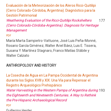
Evaluación de la Meteorización de los Aleros Ricci-Quitilipi
(Cerro Colorado-Córdoba, Argentina). Diagnóstico para la
Gestión Patrimonial
Weathering Evaluation of the Ricci-Quitilipi Rockshelters
177
(Cerro Colorado-Córdoba-Argentina). Diagnosis for Heritage
Management
PDF
María Marta Sampietro-Vattuone, José Luis Peña-Monné,
Rosario García Giménez, Walter Ariel Báez, Luis E. Tissera,
Susana Y. Martínez Stagnaro, Franco Matías Stábile y
Walter Calzato
ANTHROPOLOGY AND HISTORY
La Cosecha de Agua en La Pampa Occidental de Argentina
durante los Siglos XVIII y XIX. Una Vía para Repensar el
Registro Arqueológico Prehispánico
Water Harvesting in the Western Pampa of Argentina during
193
the Eighteenth and Nineteenth Centuries. A Way to Rethink
the Pre-Hispanic Archaeological Record
PDF
Guillermo Heider