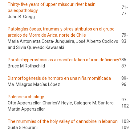
Thirty-five years of upper missouri river basin
71-
paleopathology
77
John B. Gregg
Patologías óseas, traumas y otros atributos en el grupo
arcaico de Morro de Arica, norte de Chile
79-
Maria Antonietta Costa-Junqueira, José Alberto Cocilovo
83
and Silvia Quevedo Kawasaki
Porotic hyperostosis as a manifestation of iron deficiency?
85-
Bruce M.Rothschild
87
Dismorfogénesis de hombro en una niña momificada
89-
Ma. Milagros Macías López
96
Paleoneurobiology
97-
Otto Appenzeller, CharlesV. Hoyle, Calogero M. Santoro,
102
Martin Appenzeller
The mummies of the holy valley of qannobine in lebanon
103-
Guita G Hourani
109