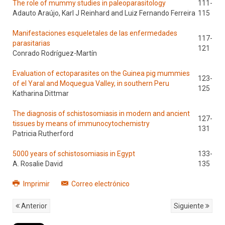
The role of mummy studies in paleoparasitology
111-
Adauto Araújo, Karl J Reinhard and Luiz Fernando Ferreira
115
Manifestaciones esqueletales de las enfermedades
117-
parasitarias
121
Conrado Rodríguez-Martín
Evaluation of ectoparasites on the Guinea pig mummies
123-
of el Yaral and Moquegua Valley, in southern Peru
125
Katharina Dittmar
The diagnosis of schistosomiasis in modern and ancient
127-
tissues by means of immunocytochemistry
131
Patricia Rutherford
5000 years of schistosomiasis in Egypt
133-
A. Rosalie David
135
Imprimir
Correo electrónico
Anterior
Siguiente