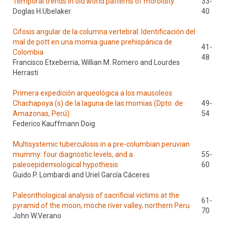
Temporal trends in old world patterns of morbidity
33-
Doglas H.Ubelaker
40
Cifosis angular de la columna vertebral: Identificación del
mal de pott en una momia guane prehispánica de
41-
Colombia
48
Francisco Etxeberria, Willian M. Romero and Lourdes
Herrasti
Primera expedición arqueológica a los mausoleos
Chachapoya (s) de la laguna de las momias (Dpto. de
49-
Amazonas, Perú)
54
Federico Kauffmann Doig
Multisystemic tuberculosis in a pre-columbian peruvian
mummy: four diagnostic levels, and a
55-
paleoepidemiological hypothesis
60
Guido P. Lombardi and Uriel García Cáceres
Paleonthological analysis of sacrificial victims at the
61-
pyramid of the moon, moche river valley, northern Peru
70
John W.Verano