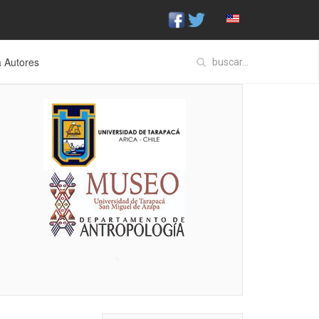
a Autores
♣