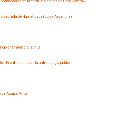
rehispánica en la cordillera andina de Chile Central?
a quebrada de Humahuaca (Jujuy, Argentina)
iálogo chamánico quechua
le. Un enfoque desde la antropología jurídica
le de Azapa, Arica