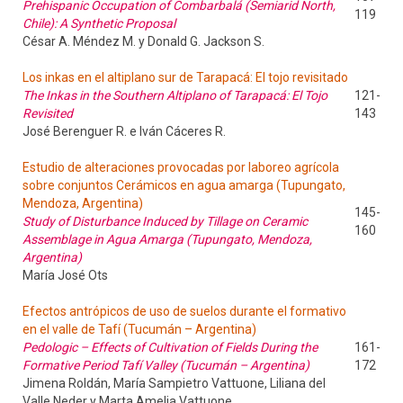
Prehispanic Occupation of Combarbalá (Semiarid North,
119
Chile): A Synthetic Proposal
César A. Méndez M. y Donald G. Jackson S.
Los inkas en el altiplano sur de Tarapacá: El tojo revisitado
The Inkas in the Southern Altiplano of Tarapacá: El Tojo
121-
Revisited
143
José Berenguer R. e Iván Cáceres R.
Estudio de alteraciones provocadas por laboreo agrícola
sobre conjuntos Cerámicos en agua amarga (Tupungato,
Mendoza, Argentina)
145-
Study of Disturbance Induced by Tillage on Ceramic
160
Assemblage in Agua Amarga (Tupungato, Mendoza,
Argentina)
María José Ots
Efectos antrópicos de uso de suelos durante el formativo
en el valle de Tafí (Tucumán – Argentina)
Pedologic – Effects of Cultivation of Fields During the
161-
Formative Period Tafí Valley (Tucumán – Argentina)
172
Jimena Roldán, María Sampietro Vattuone, Liliana del
Valle Neder y Marta Amelia Vattuone