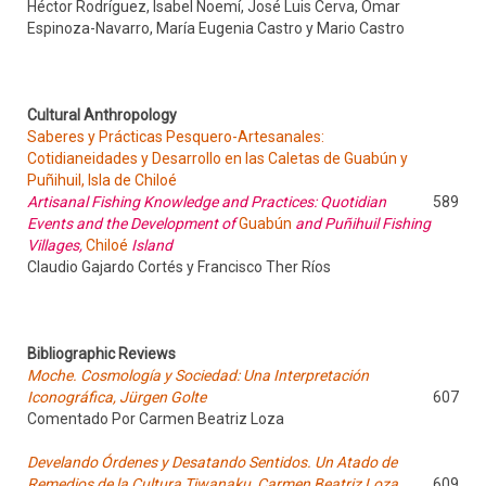
Héctor Rodríguez, Isabel Noemí, José Luis Cerva, Omar
Espinoza-Navarro, María Eugenia Castro y Mario Castro
Cultural Anthropology
Saberes y Prácticas Pesquero-Artesanales:
Cotidianeidades y Desarrollo en las Caletas de Guabún y
Puñihuil, Isla de Chiloé
Artisanal Fishing Knowledge and Practices: Quotidian
589
Events and the Development of
Guabún
and Puñihuil Fishing
Villages,
Chiloé
Island
Claudio Gajardo Cortés y Francisco Ther Ríos
Bibliographic Reviews
Moche. Cosmología y Sociedad: Una Interpretación
Iconográfica, Jürgen Golte
607
Comentado Por Carmen Beatriz Loza
Develando Órdenes y Desatando Sentidos. Un Atado de
Remedios de la Cultura Tiwanaku, Carmen Beatriz Loza
609