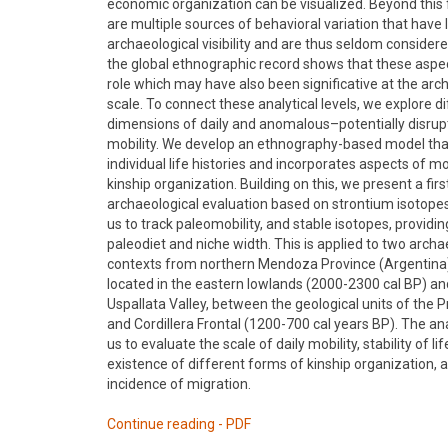
economic organization can be visualized. Beyond this 
are multiple sources of behavioral variation that have l
archaeological visibility and are thus seldom consider
the global ethnographic record shows that these aspec
role which may have also been significative at the arc
scale. To connect these analytical levels, we explore d
dimensions of daily and anomalous–potentially disr
mobility. We develop an ethnography-based model tha
individual life histories and incorporates aspects of mo
kinship organization. Building on this, we present a firs
archaeological evaluation based on strontium isotopes
us to track paleomobility, and stable isotopes, providin
paleodiet and niche width. This is applied to two archa
contexts from northern Mendoza Province (Argentina)
located in the eastern lowlands (2000-2300 cal BP) an
Uspallata Valley, between the geological units of the P
and Cordillera Frontal (1200-700 cal years BP). The an
us to evaluate the scale of daily mobility, stability of lif
existence of different forms of kinship organization, 
incidence of migration.
Continue reading - PDF