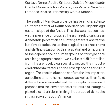
Gustavo Neme, Adolfo Gil, Laura Salgán, Miguel Giardin
Otaola, María de la Paz Pompei, Eva Peralta, Nuria Su
Fernando Ricardo Franchetti y Cinthia Abbona
The south of Mendoza province has been characteriz
southern frontier of South American pre-Hispanic agri
eastern slope of the Andes. This characterization ha
on the presence of crops at the archaeological sites a
dichotomic perception of hunter-gatherers and farmer
last few decades, the archaeological record has show
and shifting situation both at a spatial and temporal lev
to the dependence of human groups on this type of r
on a biogeographic model, we evaluated different line
from the archaeological record to assess the impact o
environmental factors on the emergence of agricultur
region. The results obtained confirm the low importan
agriculture among human groups as well as their flexibi
different environmental and demographic scenarios. F
propose that the environmental structure of Patagon
played a central role in limiting the spread of domesti
in this region of South America.