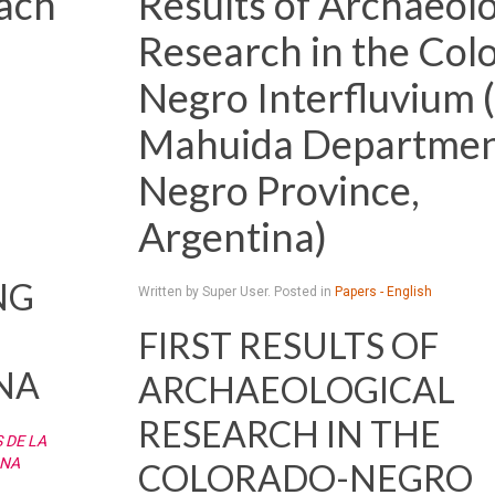
ach
Results of Archaeolo
Research in the Col
Negro Interfluvium (
Mahuida Department
Negro Province,
Argentina)
NG
Written by Super User. Posted in
Papers - English
FIRST RESULTS OF
NA
ARCHAEOLOGICAL
RESEARCH IN THE
 DE LA
INA
COLORADO-NEGRO