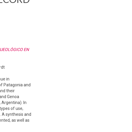
QUEOLÓGICO EN
rdt
sue in
 of Patagonia and
nd their
o and Genoa
 Argentina). In
types of use,
. A synthesis and
ented, as well as