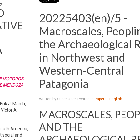
,
D
20225403(en)/5 -
ATIVE
Macroscales, Peopli
the Archaeological 
A
in Northwest and
Western-Central
E ISOTOPOS:
Patagonia
DE MENDOZA
Written by Super User. Posted in
Papers - English
rik J. Marsh,
Víctor A.
MACROSCALES, PEOP
AND THE
 South America,
t social and
ARCHAEOLOGICAL 