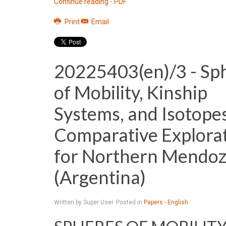
Continue reading - PDF
Print
Email
20225403(en)/3 - Sp
of Mobility, Kinship
Systems, and Isotopes
Comparative Explora
for Northern Mendo
(Argentina)
Written by Super User. Posted in
Papers - English