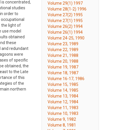
 is concentrated,
Volume 29(1) 1997
utional studies
Volume 28(1-2) 1996
in order to
Volume 27(2) 1995
 occupational
Volume 27(1) 1995
the light of
Volume 26(2) 1994
ce use model
Volume 26(1) 1994
sults obtained
Volume 24-25, 1990
und these
Volume 23, 1989
ed and redundant
Volume 22, 1989
 lagoons were
Volume 21, 1988
ases of specific
Volume 20, 1988
be obtained, the
Volume 19, 1987
east to the Late
Volume 18, 1987
rtance of this
Volume 16-17, 1986
ategies of the
Volume 15, 1985
e main northern
Volume 14, 1985
Volume 13, 1984
Volume 12, 1984
Volume 11, 1983
Volume 10, 1983
Volume 9, 1982
Volume 8, 1981