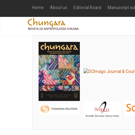
Home
About us
Editorial Board
Manuscript su