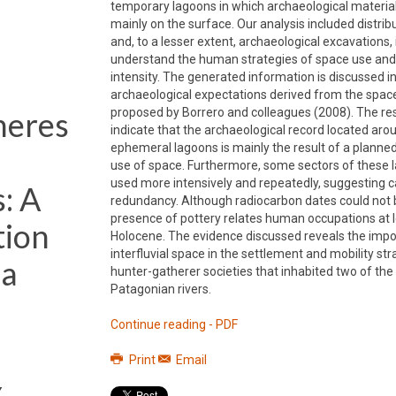
temporary lagoons in which archaeological material
mainly on the surface. Our analysis included distrib
and, to a lesser extent, archaeological excavations, 
understand the human strategies of space use and
intensity. The generated information is discussed in 
archaeological expectations derived from the spa
heres
proposed by Borrero and colleagues (2008). The re
indicate that the archaeological record located aro
ephemeral lagoons is mainly the result of a plann
use of space. Furthermore, some sectors of these
used more intensively and repeatedly, suggesting c
: A
redundancy. Although radiocarbon dates could not 
presence of pottery relates human occupations at l
tion
Holocene. The evidence discussed reveals the impo
interfluvial space in the settlement and mobility str
za
hunter-gatherer societies that inhabited two of th
Patagonian rivers.
Continue reading - PDF
Print
Email