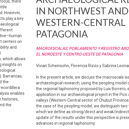
focus, there
ittle
IN NORTHWEST AND
ed. However,
ts play a key
WESTERN-CENTRAL
haeological
ifferent
PATAGONIA
uptive–human
t centers on
bility and
MACROESCALAS, POBLAMIENTO Y REGISTRO AR
t
EL NOROESTE Y CENTRO-OESTE DE PATAGONIA
, which allows
g insights on
Vivian Scheinsohn, Florencia Rizzo y Sabrina Leona
eological
: Barrancas,
In the present article, we discuss the macroscale is
d the
archaeological research, using the peopling model
recordillera
the regional taphonomy proposed by Luis Borrero, a
alysis enables
application in our archaeological project in the Pic
e histories,
valleys (Western-Central sector of Chubut Province,
and the
the case of the peopling model, we distinguish two 
which we define as strong/direct and weak/indirect
update of the results under this perspective is pres
advances in regional taphonomy.