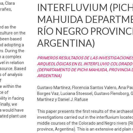
a, Clara
INTERFLUVIUM (PICH
grañes,
MAHUIDA DEPARTME
ed as the
RÍO NEGRO PROVINC
culture on the
s been based
ARGENTINA)
nd adopting a
s. During the
n a complex
PRIMEROS RESULTADOS DE LAS INVESTIGACIONE
el in relation
ARQUEOLÓGICAS EN EL INTERFLUVIO COLORADO
esource. Based
(DEPARTAMENTO DE PICHI MAHUIDA, PROVINCIA D
s of analysis
ARGENTINA)
f
e within the
Gustavo Martínez, Florencia Santos Valero, Ana Pau
ce of
Borges Vaz, Luciana Stoessel, Gustavo Flensborg, 
lity in facing
Martínez y Daniel J. Rafuse
inally, we
ia would have
This paper presents the first results of the archaeo
cated plant use
investigations carried out in the interfluvium locat
middle courses of the Colorado and Negro rivers (R
province, Argentina). This is an extensive arid plai