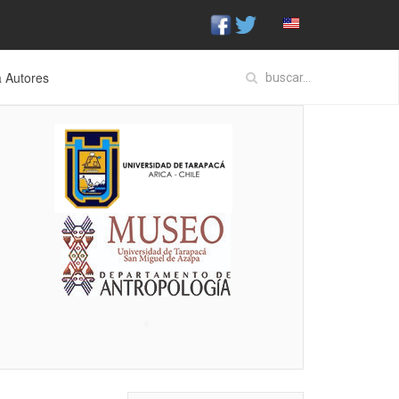
a Autores
♣