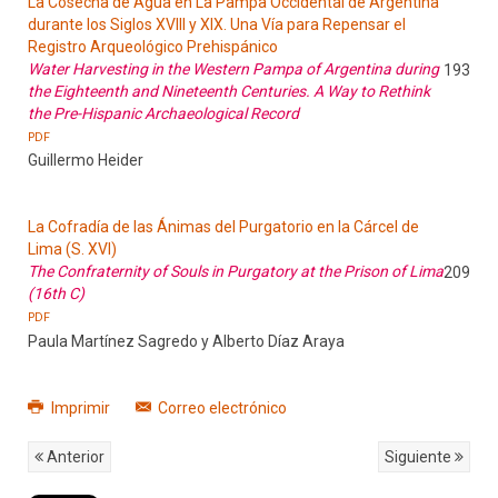
La Cosecha de Agua en La Pampa Occidental de Argentina
durante los Siglos XVIII y XIX. Una Vía para Repensar el
Registro Arqueológico Prehispánico
Water Harvesting in the Western Pampa of Argentina during
193
the Eighteenth and Nineteenth Centuries. A Way to Rethink
the Pre-Hispanic Archaeological Record
PDF
Guillermo Heider
La Cofradía de las Ánimas del Purgatorio en la Cárcel de
Lima (S. XVI)
The Confraternity of Souls in Purgatory at the Prison of Lima
209
(16th C)
PDF
Paula Martínez Sagredo y Alberto Díaz Araya
Imprimir
Correo electrónico
Anterior
Siguiente