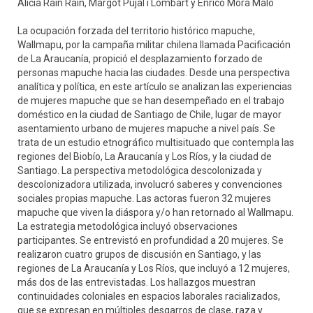
Alicia Rain Rain, Margot Pujal i Lombart y Enrico Mora Malo
La ocupación forzada del territorio histórico mapuche,
Wallmapu, por la campaña militar chilena llamada Pacificación
de La Araucanía, propició el desplazamiento forzado de
personas mapuche hacia las ciudades. Desde una perspectiva
analítica y política, en este artículo se analizan las experiencias
de mujeres mapuche que se han desempeñado en el trabajo
doméstico en la ciudad de Santiago de Chile, lugar de mayor
asentamiento urbano de mujeres mapuche a nivel país. Se
trata de un estudio etnográfico multisituado que contempla las
regiones del Biobío, La Araucanía y Los Ríos, y la ciudad de
Santiago. La perspectiva metodológica descolonizada y
descolonizadora utilizada, involucró saberes y convenciones
sociales propias mapuche. Las actoras fueron 32 mujeres
mapuche que viven la diáspora y/o han retornado al Wallmapu.
La estrategia metodológica incluyó observaciones
participantes. Se entrevistó en profundidad a 20 mujeres. Se
realizaron cuatro grupos de discusión en Santiago, y las
regiones de La Araucanía y Los Ríos, que incluyó a 12 mujeres,
más dos de las entrevistadas. Los hallazgos muestran
continuidades coloniales en espacios laborales racializados,
que se expresan en múltiples desgarros de clase, raza y