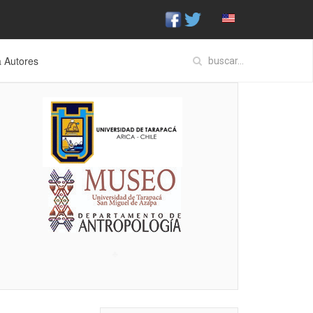
a Autores
♣