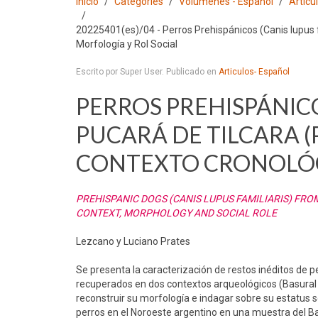
Inicio
Categories
Volumenes - Español
Articu
20225401(es)/04 - Perros Prehispánicos (Canis lupus fa
Morfología y Rol Social
Escrito por Super User. Publicado en
Articulos- Español
PERROS PREHISPÁNICO
PUCARÁ DE TILCARA (
CONTEXTO CRONOLÓGI
PREHISPANIC DOGS (CANIS LUPUS FAMILIARIS) FRO
CONTEXT, MORPHOLOGY AND SOCIAL ROLE
Lezcano y Luciano Prates
Se presenta la caracterización de restos inéditos de per
recuperados en dos contextos arqueológicos (Basural 1 
reconstruir su morfología e indagar sobre su estatus so
perros en el Noroeste argentino en una muestra del B