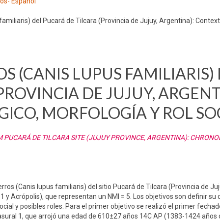
los- Español
miliaris) del Pucará de Tilcara (Provincia de Jujuy, Argentina): Contex
S (CANIS LUPUS FAMILIARIS)
PROVINCIA DE JUJUY, ARGENT
CO, MORFOLOGÍA Y ROL SO
M PUCARÁ DE TILCARA SITE (JUJUY PROVINCE, ARGENTINA): CHRON
ros (Canis lupus familiaris) del sitio Pucará de Tilcara (Provincia de Juj
y Acrópolis), que representan un NMI = 5. Los objetivos son definir su 
cial y posibles roles. Para el primer objetivo se realizó el primer fecha
asural 1, que arrojó una edad de 610±27 años 14C AP (1383-1424 años 