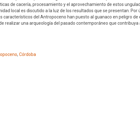
cticas de cacería, procesamiento y el aprovechamiento de estos ungula
idad local es discutido a la luz de los resultados que se presentan. Por 
característicos del Antropoceno han puesto al guanaco en peligro de e
a de realizar una arqueología del pasado contemporáneo que contribuya 
ropoceno
,
Córdoba