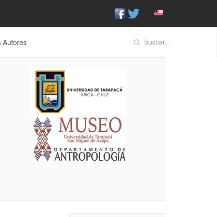
a Autores
♣