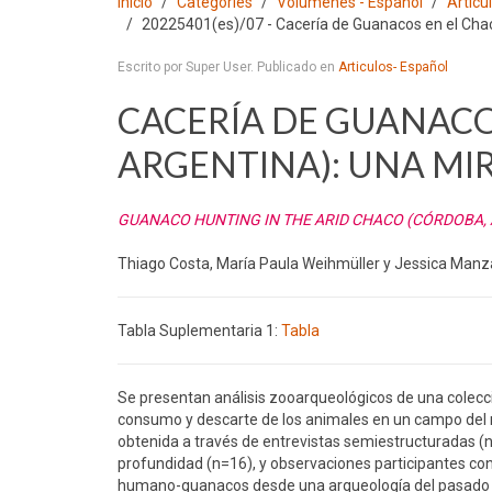
Inicio
Categories
Volumenes - Español
Articu
20225401(es)/07 - Cacería de Guanacos en el Chac
Escrito por Super User. Publicado en
Articulos- Español
CACERÍA DE GUANACO
ARGENTINA): UNA MI
GUANACO HUNTING IN THE ARID CHACO (CÓRDOBA,
Thiago Costa, María Paula Weihmüller y Jessica Man
Tabla Suplementaria 1:
Tabla
Se presentan análisis zooarqueológicos de una colec
consumo y descarte de los animales en un campo del n
obtenida a través de entrevistas semiestructuradas (n=
profundidad (n=16), y observaciones participantes con 
humano-guanacos desde una arqueología del pasado co