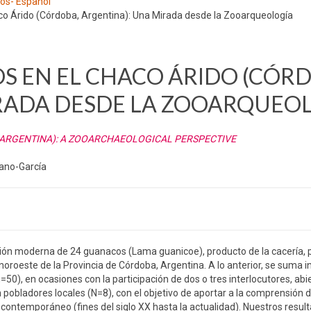
los- Español
o Árido (Córdoba, Argentina): Una Mirada desde la Zooarqueología
S EN EL CHACO ÁRIDO (CÓR
RADA DESDE LA ZOOARQUEO
 ARGENTINA): A ZOOARCHAEOLOGICAL PERSPECTIVE
zano-García
ción moderna de 24 guanacos (Lama guanicoe), producto de la cacería,
oroeste de la Provincia de Córdoba, Argentina. A lo anterior, se suma 
50), en ocasiones con la participación de dos o tres interlocutores, abi
pobladores locales (N=8), con el objetivo de aportar a la comprensión d
ntemporáneo (fines del siglo XX hasta la actualidad). Nuestros resul