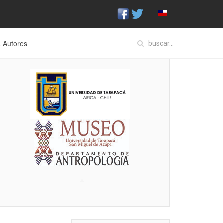
a Autores
♣