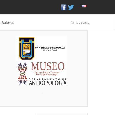
a Autores
♣